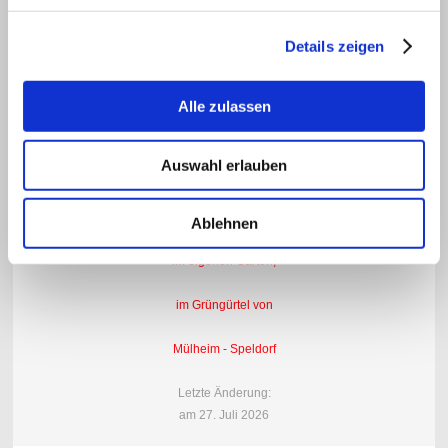
unsere
Details zeigen
Kleingartenanlage
Alle zulassen
an der Rennbahn.
Auswahl erlauben
Freiraum für
Freizeit und Hobby
Ablehnen
im eigenen Garten,
im Grüngürtel von
Mülheim - Speldorf
Letzte Änderung:
am 27. Juli
2026