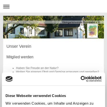
Kleingartenverein Rennbahn e.V.
Unser Verein
Mitglied werden
Haben Sie Freude an der Natur?
Wollen Sie eigenes Obst und Gemüse erzeugen und genießen?
Lernen Sie gerne neue Leute kennen?
Feiern Sie gerne im Kreise netter Menschen?
Haben Sie Kinder und wollen Sie diese ohne Angst und
Gefahren des Straßenverkehrs und ohne permanente Aufsicht
mit anderen Kindern spielen lassen?
Diese Webseite verwendet Cookies
Wenn Sie nur einige Fragen mit Ja beantworten und wir Ihr
Interesse geweckt haben, dann haben wir für Sie genau das
Wir verwenden Cookies, um Inhalte und Anzeigen zu
Richtige. Überzeugen Sie sich über unsere gepflegte Anlage