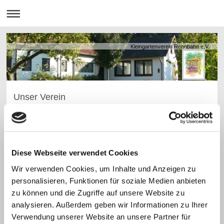
Kleingartenverein Rennbahn e.V.
Unser Verein
Vorstand
Vorsitzender:
Stefan Tonak
Garten 018
Diese Webseite verwendet Cookies
Vorstand@kgv-
rennbahn.de
Wir verwenden Cookies, um Inhalte und Anzeigen zu
personalisieren, Funktionen für soziale Medien anbieten
0172 / 5991135
zu können und die Zugriffe auf unsere Website zu
analysieren. Außerdem geben wir Informationen zu Ihrer
stellv. Vorsitzender:
Peter Krein
Garten 078
Verwendung unserer Website an unsere Partner für